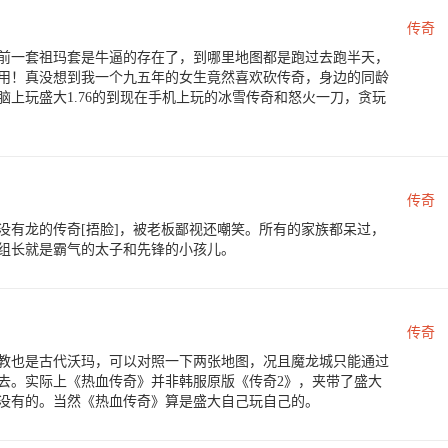
传奇
以前一套祖玛套是牛逼的存在了，到哪里地图都是跑过去跑半天，
用！真没想到我一个九五年的女生竟然喜欢砍传奇，身边的同龄
上玩盛大1.76的到现在手机上玩的冰雪传奇和怒火一刀，贪玩
传奇
没有龙的传奇[捂脸]，被老板鄙视还嘲笑。所有的家族都呆过，
组长就是霸气的太子和先锋的小孩儿。
传奇
教也是古代沃玛，可以对照一下两张地图，况且魔龙城只能通过
去。实际上《热血传奇》并非韩服原版《传奇2》，夹带了盛大
没有的。当然《热血传奇》算是盛大自己玩自己的。