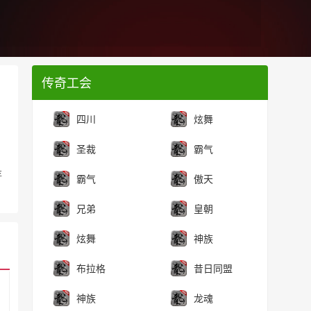
传奇工会
四川
炫舞
圣裁
霸气
存
霸气
傲天
兄弟
皇朝
炫舞
神族
布拉格
昔日同盟
神族
龙魂