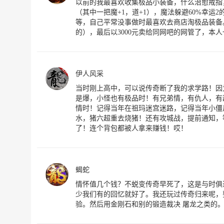
以前的我最喜欢收集极品小装备，什么治愈戒指，
（其中一把魔+1，道+1），魔法躲避60%幸运
等，自己平常没事做时最喜欢去商店淘极品装备
的），最后以3000元卖给同网吧的网管了，本
伊人风采
当时刚上高中，可以说传奇断了我的求学路！因
是爆，小怪也有极品时！有兄弟情，有仇人，有
情时！记得当年在祖玛迷宫迷路，记得当年小僵
水，猪六超重去烧猪！还有攻城战，提前通知，
了！连个背包都被人拿来赚钱！哎！
蝎蛇
情怀值几个钱？不蜕变传奇早死了，这是与时俱
少我们有的回忆就好了。我还玩过传奇归来呢，
验。然后用金刚石和别的锻造裁决 屠龙之类的