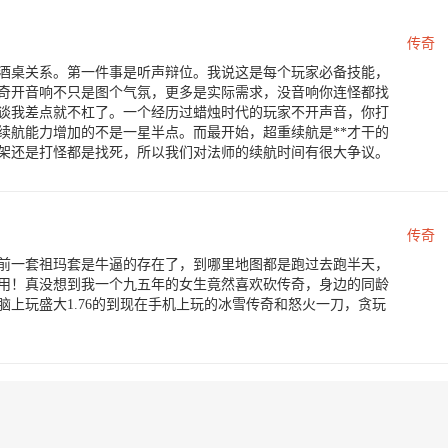
传奇
酒桌关系。第一件事是听声辩位。我说这是每个玩家必备技能，
奇开音响不只是图个气氛，更多是实际需求，没音响你连怪都找
谈我差点就不杠了。一个经历过蜡烛时代的玩家不开声音，你打
续航能力增加的不是一星半点。而最开始，超重续航是**才干的
架还是打怪都是找死，所以我们对法师的续航时间有很大争议。
传奇
以前一套祖玛套是牛逼的存在了，到哪里地图都是跑过去跑半天，
用！真没想到我一个九五年的女生竟然喜欢砍传奇，身边的同龄
上玩盛大1.76的到现在手机上玩的冰雪传奇和怒火一刀，贪玩