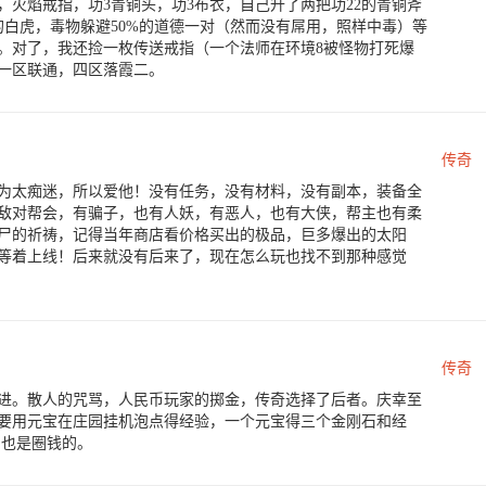
火焰戒指，功3青铜头，功3布衣，自己升了两把功22的青铜斧
2的白虎，毒物躲避50%的道德一对（然而没有屌用，照样中毒）等
。对了，我还捡一枚传送戒指（一个法师在环境8被怪物打死爆
人一区联通，四区落霞二。
传奇
为太痴迷，所以爱他！没有任务，没有材料，没有副本，装备全
敌对帮会，有骗子，也有人妖，有恶人，也有大侠，帮主也有柔
尸的祈祷，记得当年商店看价格买出的极品，巨多爆出的太阳
等着上线！后来就没有后来了，现在怎么玩也找不到那种感觉
传奇
进。散人的咒骂，人民币玩家的掷金，传奇选择了后者。庆幸至
要用元宝在庄园挂机泡点得经验，一个元宝得三个金刚石和经
。也是圈钱的。